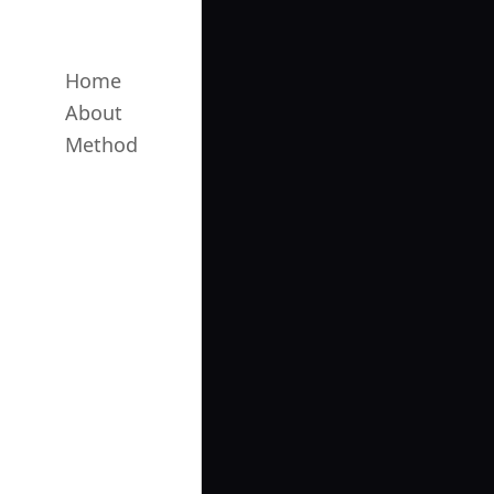
Home
About
Method