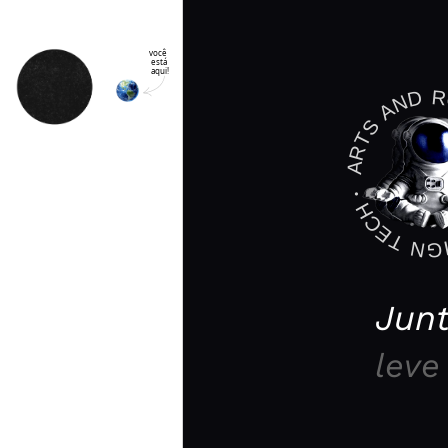
 🎧 
I’ll Go●
 você 
está 
aqui!
Select Language
ARTS AND ROBOTS ・AR
Junt
leve