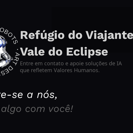
T DESIGN TECH・
Refúgio do Viajante
Vale do Eclipse
Entre em contato e apoie soluções de IA 
que refletem Valores Humanos.
e-se a nós,
 algo com você!