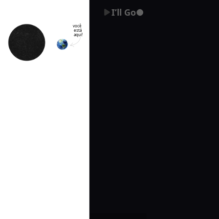
I’ll Go●
 você 
está 
aqui!
Select Language