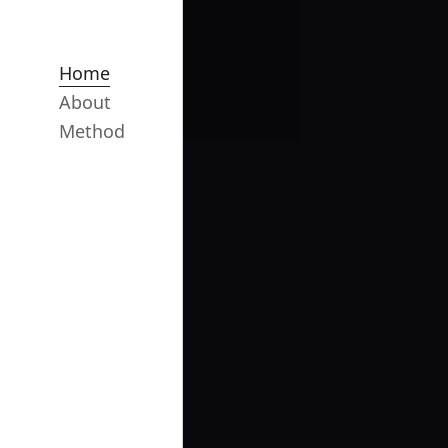
Home
About
Method