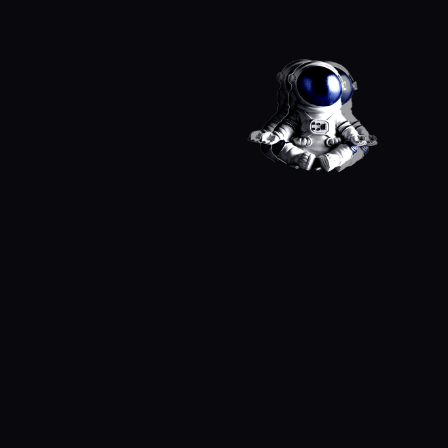
ROBO
ART
DESIGN