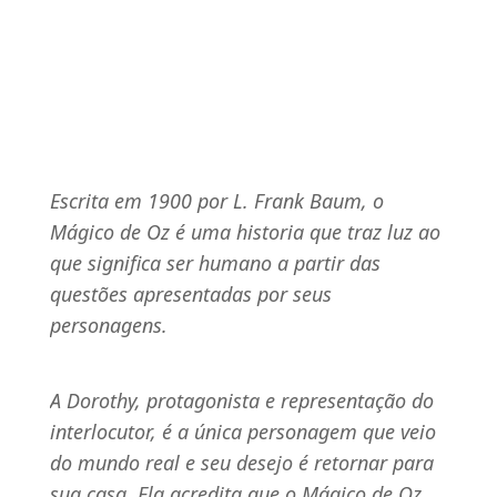
Escrita em 1900 por L. Frank Baum, o 
Mágico de Nós
Mágico de Oz é uma historia que traz luz ao 
que significa ser humano a partir das 
questões apresentadas por seus 
personagens.
A Dorothy, protagonista e representação do 
interlocutor, é a única personagem que veio 
do mundo real e seu desejo é retornar para 
sua casa. Ela acredita que o Mágico de Oz 